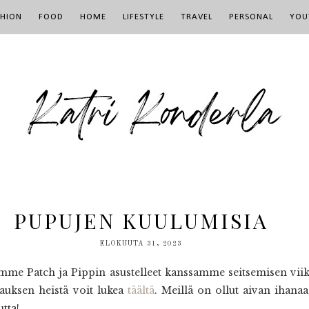
SHION
FOOD
HOME
LIFESTYLE
TRAVEL
PERSONAL
YOU
PUPUJEN KUULUMISIA
ELOKUUTA 31, 2023
me Patch ja Pippin asustelleet kanssamme seitsemisen viikko
uksen heistä voit lukea
täältä
. Meillä on ollut aivan ihana
tta!