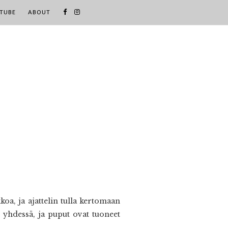
TUBE
ABOUT
a, ja ajattelin tulla kertomaan
a yhdessä, ja puput ovat tuoneet