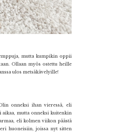
ia temppuja, mutta kumpikin oppii
staan. Ollaan myös ostettu heille
anssa ulos metsäkävelyille!
Olin onneksi ihan vieressä, eli
si aikaa, mutta onneksi kuitenkin
varmaa, eli kolmen viikon päästä
ri huoneisiin, joissa nyt sitten