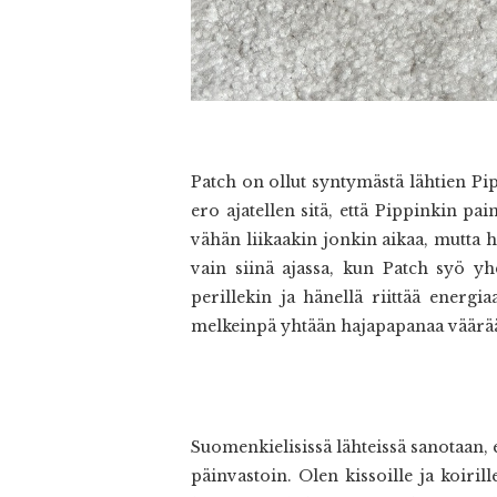
Patch on ollut syntymästä lähtien Pi
ero ajatellen sitä, että Pippinkin pa
vähän liikaakin jonkin aikaa, mutta h
vain siinä ajassa, kun Patch syö yh
perillekin ja hänellä riittää energ
melkeinpä yhtään hajapapanaa väärään 
Suomenkielisissä lähteissä sanotaan, 
päinvastoin. Olen kissoille ja koiri