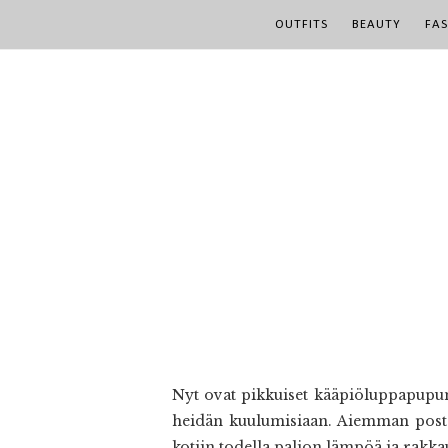
OUTFITS
BEAUTY
FA
Nyt ovat pikkuiset kääpiöluppapupum
heidän kuulumisiaan. Aiemman posta
kotiin todella paljon lämpöä ja rakkau