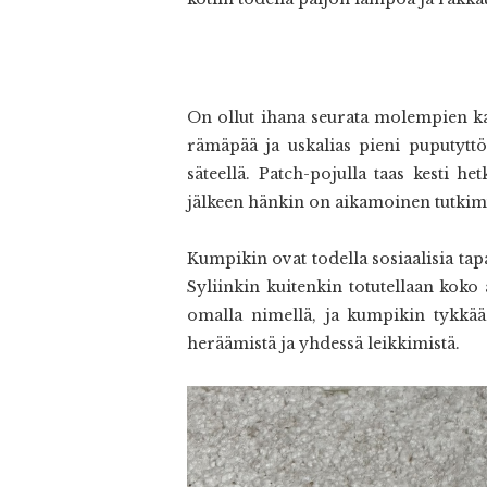
On ollut ihana seurata molempien kas
rämäpää ja uskalias pieni puputytt
säteellä. Patch-pojulla taas kesti h
jälkeen hänkin on aikamoinen tutkimus
Kumpikin ovat todella sosiaalisia tapau
Syliinkin kuitenkin totutellaan koko
omalla nimellä, ja kumpikin tykkää
heräämistä ja yhdessä leikkimistä.