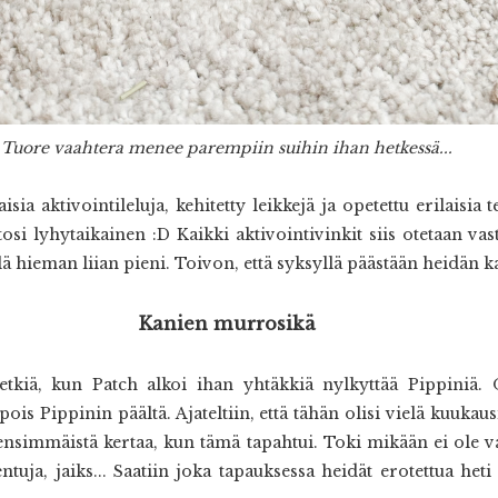
Tuore vaahtera menee parempiin suihin ihan hetkessä...
laisia aktivointileluja, kehitetty leikkejä ja opetettu erilais
 tosi lyhytaikainen :D Kaikki aktivointivinkit siis otetaan va
lä hieman liian pieni. Toivon, että syksyllä päästään heidän k
Kanien murrosikä
hetkiä, kun Patch alkoi ihan yhtäkkiä nylkyttää Pippiniä. 
ois Pippinin päältä. Ajateltiin, että tähän olisi vielä kuukau
 ensimmäistä kertaa, kun tämä tapahtui. Toki mikään ei ole 
ja, jaiks... Saatiin joka tapauksessa heidät erotettua heti e