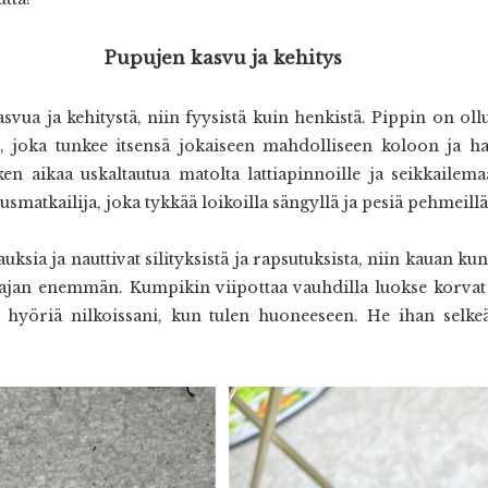
Pupujen kasvu ja kehitys
vua ja kehitystä, niin fyysistä kuin henkistä. Pippin on oll
ö, joka tunkee itsensä jokaiseen mahdolliseen koloon ja
etken aikaa uskaltautua matolta lattiapinnoille ja seikkaile
matkailija, joka tykkää loikoilla sängyllä ja pesiä pehmeillä 
ksia ja nauttivat silityksistä ja rapsutuksista, niin kauan kun 
 ajan enemmän. Kumpikin viipottaa vauhdilla luokse korvat v
 hyöriä nilkoissani, kun tulen huoneeseen. He ihan selke