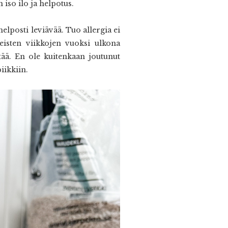
 iso ilo ja helpotus.
elposti leviävää. Tuo allergia ei
eisten viikkojen vuoksi ulkona
tää. En ole kuitenkaan joutunut
iikkiin.