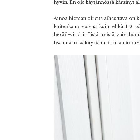
hyvin. En ole käytännössä kärsinyt all
Ainoa hieman oireita aiheuttava on ka
kuitenkaan vaivaa kuin ehkä 1-2 pä
heräilevistä itiöistä, mistä vain hu
lisäämään lääkitystä tai tosiaan tunne 