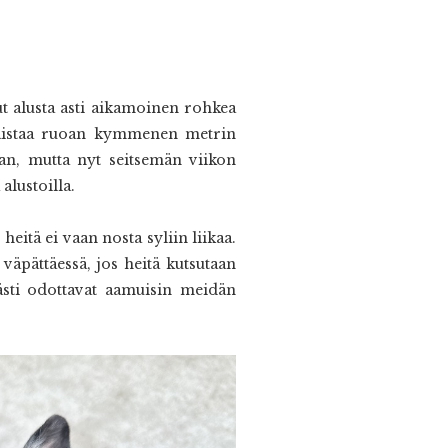
ut alusta asti aikamoinen rohkea
 haistaa ruoan kymmenen metrin
maan, mutta nyt seitsemän viikon
alustoilla.
heitä ei vaan nosta syliin liikaa.
äpättäessä, jos heitä kutsutaan
ästi odottavat aamuisin meidän