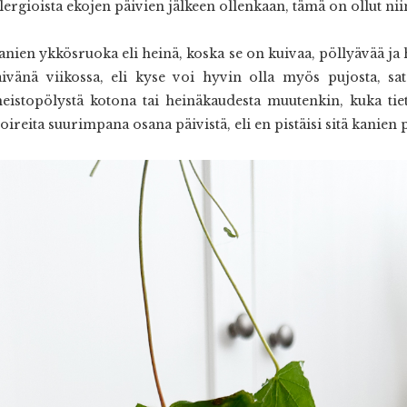
ergioista ekojen päivien jälkeen ollenkaan, tämä on ollut niin
nien ykkösruoka eli heinä, koska se on kuivaa, pöllyävää ja h
ivänä viikossa, eli kyse voi hyvin olla myös pujosta, sat
oneistopölystä kotona tai heinäkaudesta muutenkin, kuka tie
oireita suurimpana osana päivistä, eli en pistäisi sitä kanien p