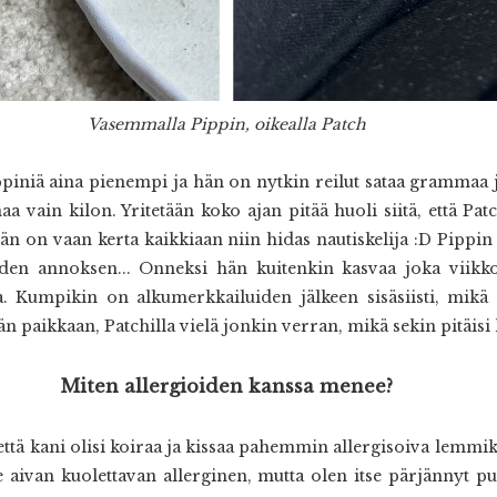
Vasemmalla Pippin, oikealla Patch
ppiniä aina pienempi ja hän on nytkin reilut sataa grammaa 
inaa vain kilon. Yritetään koko ajan pitää huoli siitä, että 
än on vaan kerta kaikkiaan niin hidas nautiskelija :D Pippin
den annoksen... Onneksi hän kuitenkin kasvaa joka viikko,
iaa. Kumpikin on alkumerkkailuiden jälkeen sisäsiisti, mik
paikkaan, Patchilla vielä jonkin verran, mikä sekin pitäisi h
Miten allergioiden kanssa menee?
että kani olisi koiraa ja kissaa pahemmin allergisoiva lemmikk
lle aivan kuolettavan allerginen, mutta olen itse pärjännyt