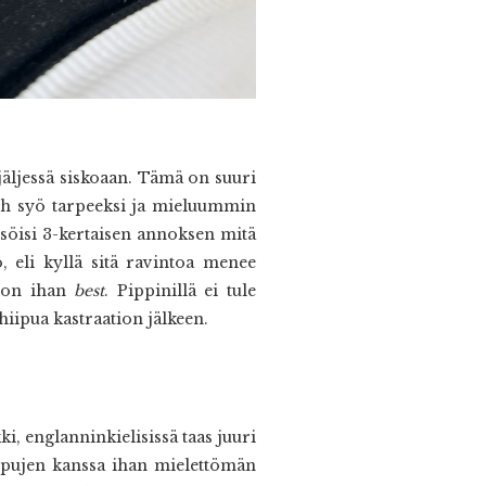
jäljessä siskoaan. Tämä on suuri
Patch syö tarpeeksi ja mieluummin
 söisi 3-kertaisen annoksen mitä
 eli kyllä sitä ravintoa menee
ä on ihan
best
. Pippinillä ei tule
iipua kastraation jälkeen.
i, englanninkielisissä taas juuri
 pupujen kanssa ihan mielettömän