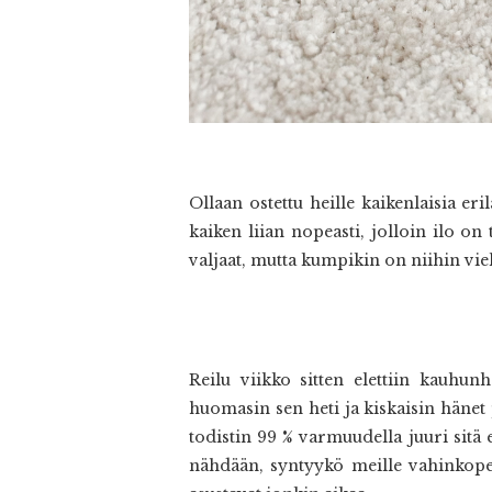
Ollaan ostettu heille kaikenlaisia eri
kaiken liian nopeasti, jolloin ilo on
valjaat, mutta kumpikin on niihin vie
Reilu viikko sitten elettiin kauhun
huomasin sen heti ja kiskaisin hänet p
todistin 99 % varmuudella juuri sitä
nähdään, syntyykö meille vahinkopentu