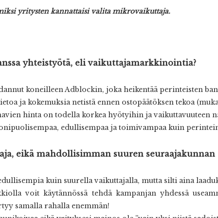
 miksi yritysten kannattaisi valita mikrovaikuttaja.
nssa yhteistyötä, eli vaikuttajamarkkinointia?
 ladannut koneilleen Adblockin, joka heikentää perinteisten b
otetietoa ja kokemuksia netistä ennen ostopäätöksen tekoa (muk
navien hinta on todella korkea hyötyihin ja vaikuttavuuteen 
monipuolisempaa, edullisempaa ja toimivampaa kuin perintei
taja, eikä mahdollisimman suuren seuraajakunnan 
dullisempia kuin suurella vaikuttajalla, mutta silti aina laadu
lkkiolla voit käytännössä tehdä kampanjan yhdessä useam
ertyy samalla rahalla enemmän!