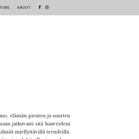
TUBE
ABOUT
aimo, elämän pienten ja suurten
saan jatkuvasti sitä haaveideni
lmää miellyttävillä trendeillä.