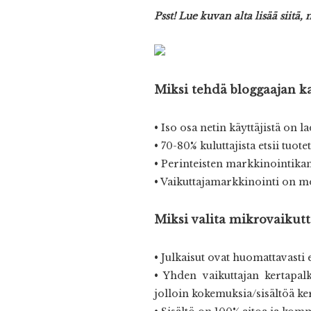
Psst! Lue kuvan alta lisää siitä,
Miksi tehdä bloggaajan ka
• Iso osa netin käyttäjistä on
• 70-80% kuluttajista etsii tu
• Perinteisten markkinointika
• Vaikuttajamarkkinointi on 
Miksi valita mikrovaikut
• Julkaisut ovat huomattavasti e
• Yhden vaikuttajan kertapa
jolloin kokemuksia/sisältöä k