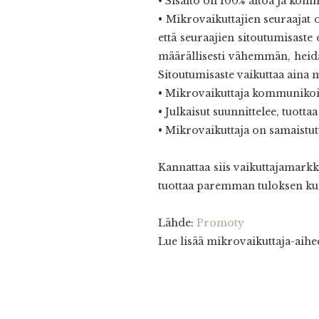
• Sisältö on 100% aitoa ja kom
• Mikrovaikuttajien seuraajat 
että seuraajien sitoutumisaste
määrällisesti vähemmän, heidä
Sitoutumisaste vaikuttaa aina 
• Mikrovaikuttaja kommunikoi
• Julkaisut suunnittelee, tuotta
• Mikrovaikuttaja on samaistu
Kannattaa siis vaikuttajamarkk
tuottaa paremman tuloksen kuin
Lähde:
Promoty
Lue lisää mikrovaikuttaja-aihe