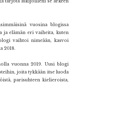
ä tarjota lukijoilleni se arkeen
nsimmäisinä vuosina blogissa
 ja elämän eri vaiheita, kuten
blogi vaihtoi nimeään, kasvoi
a 2018.
molla vuonna 2019. Uusi blogi
teihin, joita tykkään itse luoda
istä, parisuhteen kielieroista,