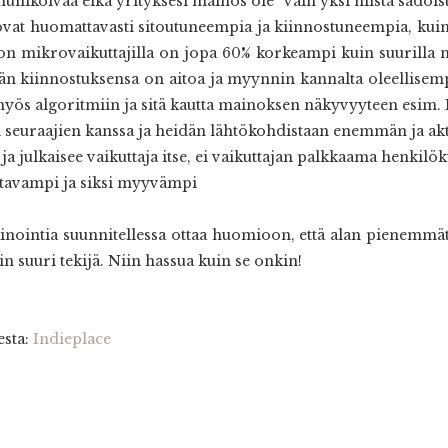
munikoivaa eikä yrityksesi mainos ole ”vain yksi niistä sadois
ovat huomattavasti sitoutuneempia ja kiinnostuneempia, kuin su
 on mikrovaikuttajilla on jopa 60% korkeampi kuin suurilla n
n kiinnostuksensa on aitoa ja myynnin kannalta oleellisem
myös algoritmiin ja sitä kautta mainoksen näkyvyyteen esim. 
 seuraajien kanssa ja heidän lähtökohdistaan enemmän ja ak
a ja julkaisee vaikuttaja itse, ei vaikuttajan palkkaama henkilö
ttavampi ja siksi myyvämpi
inointia suunnitellessa ottaa huomioon, että alan pienemmät 
 suuri tekijä. Niin hassua kuin se onkin!
esta:
Indieplace