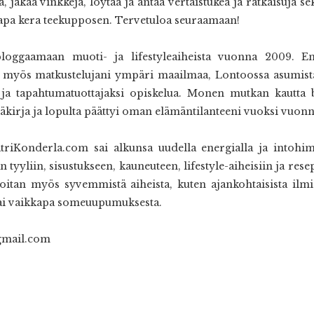
, jakaa vinkkejä, löytää ja antaa vertaistukea ja ratkaisuja sek
kkapa kera teekupposen. Tervetuloa seuraamaan!
bloggaamaan muoti- ja lifestyleaiheista vuonna 2009. E
a, myös matkustelujani ympäri maailmaa, Lontoossa asumista
ja tapahtumatuottajaksi opiskelua. Monen mutkan kautta 
kirja ja lopulta päättyi oman elämäntilanteeni vuoksi vuonn
triKonderla.com
sai alkunsa uudella energialla ja intohi
tyyliin, sisustukseen, kauneuteen, lifestyle-aiheisiin ja resep
irjoitan myös syvemmistä aiheista, kuten ajankohtaisista ilmiö
tai vaikkapa someuupumuksesta.
gmail.com