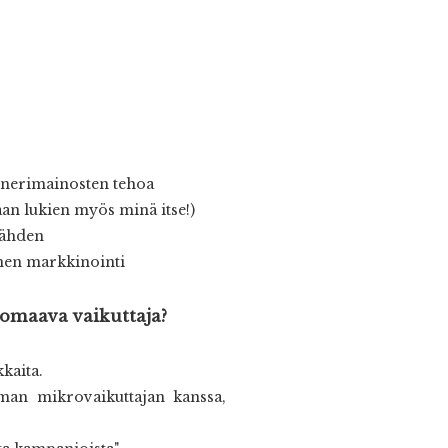
annerimainosten tehoa
aan lukien myös minä itse!)
nähden
nen markkinointi
omaava vaikuttaja?
kkaita.
man mikrovaikuttajan kanssa,