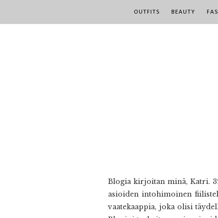
OUTFITS
BEAUTY
FA
Blogia kirjoitan minä, Katri. 
asioiden intohimoinen fiiliste
vaatekaappia, joka olisi täyde