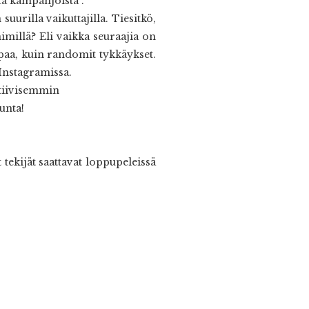
ta kampanjoista".
urilla vaikuttajilla. Tiesitkö,
imillä? Eli vaikka seuraajia on
paa, kuin randomit tykkäykset.
Instagramissa.
tiivisemmin
kunta!
tekijät saattavat loppupeleissä