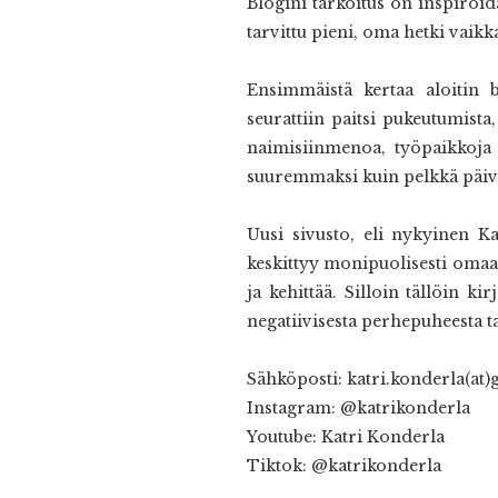
Blogini tarkoitus on inspiroida
tarvittu pieni, oma hetki vai
Ensimmäistä kertaa aloitin 
seurattiin paitsi pukeutumist
naimisiinmenoa, työpaikkoja 
suuremmaksi kuin pelkkä päivä
Uusi sivusto, eli nykyinen
Ka
keskittyy monipuolisesti omaan 
ja kehittää. Silloin tällöin k
negatiivisesta perhepuheesta 
Sähköposti: katri.konderla(at)
Instagram: @katrikonderla
Youtube: Katri Konderla
Tiktok: @katrikonderla