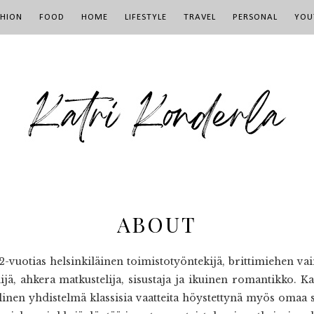
SHION
FOOD
HOME
LIFESTYLE
TRAVEL
PERSONAL
YOU
ABOUT
32-vuotias helsinkiläinen toimistotyöntekijä, brittimiehen v
lijä, ahkera matkustelija, sisustaja ja ikuinen romantikko. Ka
llinen yhdistelmä klassisia vaatteita höystettynä myös omaa si