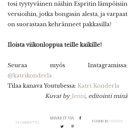
tosi tyytyväinen näihin Espritin lämpöisiin
versioihin, jotka bongasin alesta, ja varpaat
on suorastaan kehränneet pakkasilla!
Iloista viikonloppua teille kaikille!
Seuraa myös Instagramissa:
@katrikonderla
Tilaa kanava Youtubessa:
Katri Konderla
Kuvat by
Jenni
, editointi minä
SHARE IT VIA
FOUND IN
OUTFITS
2 KOMMENTTIA