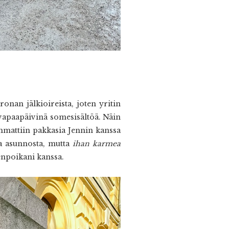
onan jälkioireista, joten yritin
vapaapäivinä somesisältöä. Näin
hmattiin pakkasia Jennin kanssa
ta asunnosta, mutta
ihan karmea
jenpoikani kanssa.