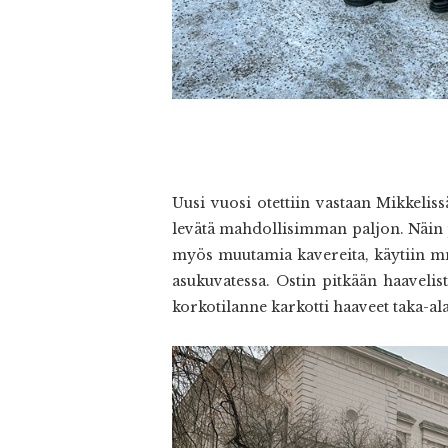
Uusi vuosi otettiin vastaan Mikkelis
levätä mahdollisimman paljon. Näin p
myös muutamia kavereita, käytiin mm.
asukuvatessa. Ostin pitkään haavelis
korkotilanne karkotti haaveet taka-ala