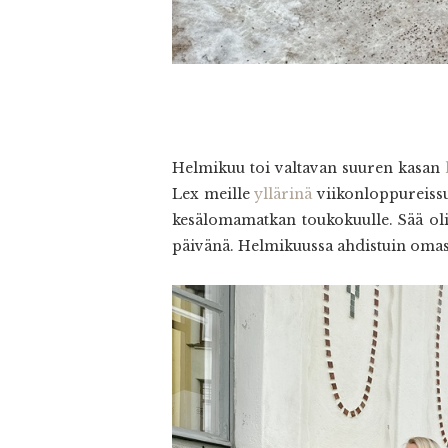
Helmikuu toi valtavan suuren kasan
Lex meille
yllärinä
viikonloppureissul
kesälomamatkan toukokuulle. Sää oli
päivänä. Helmikuussa ahdistuin omast