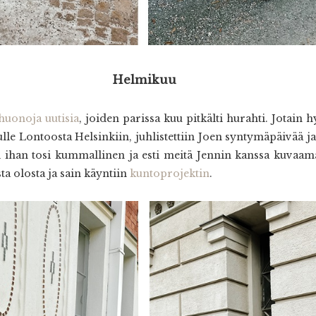
Helmikuu
huonoja uutisia
, joiden parissa kuu pitkälti hurahti. Jotain h
le Lontoosta Helsinkiin, juhlistettiin Joen syntymäpäivää ja 
 ihan tosi kummallinen ja esti meitä Jennin kanssa kuvaam
a olosta ja sain käyntiin
kuntoprojektin
.