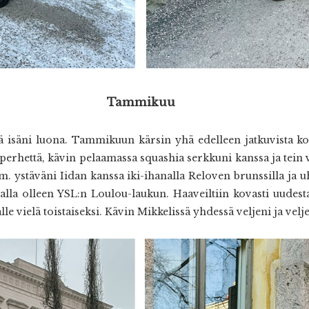
Tammikuu
sä isäni luona. Tammikuun kärsin yhä edelleen jatkuvista kor
erhettä, kävin pelaamassa squashia serkkuni kanssa ja tein 
 ystäväni Iidan kanssa iki-ihanalla Reloven brunssilla ja u
talla olleen YSL:n Loulou-laukun. Haaveiltiin kovasti uudes
lle vielä toistaiseksi. Kävin Mikkelissä yhdessä veljeni ja vel