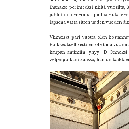
ihanaksi perinteeksi niiltä vuosilta,
juhlittiin pienempää joulua etukäteen 
lapsena vasta sitten uuden vuoden äi
Viimeiset pari vuotta olen hostannu
Poikkeuksellisesti en ole tänä vuonn
kaupan antimiin, yhyy! :D Onneksi ä
veljenpoikani kanssa, hän on kaikkien