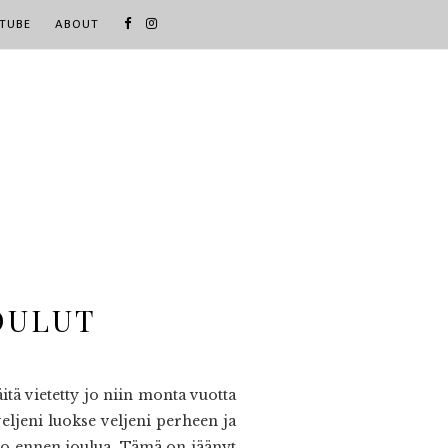
TUBE
ABOUT
OULUT
tä vietetty jo niin monta vuotta
eljeni luokse veljeni perheen ja
t jo ennen joulua. Tämä on jäänyt