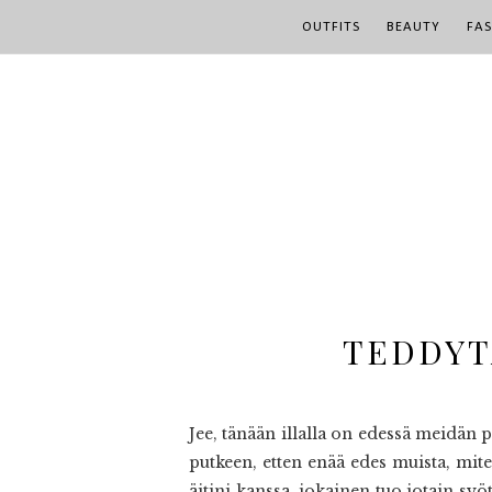
OUTFITS
BEAUTY
FA
TEDDYT
Jee, tänään illalla on edessä meidän 
putkeen, etten enää edes muista, mit
äitini kanssa, jokainen tuo jotain sy