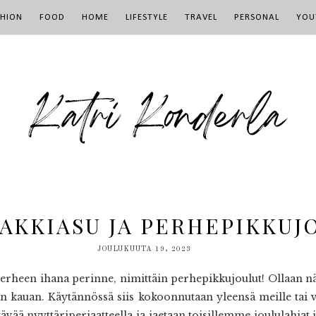
SHION
FOOD
HOME
LIFESTYLE
TRAVEL
PERSONAL
YOU
AKKIASU JA PERHEPIKKUJ
JOULUKUUTA 19, 2023
perheen ihana perinne, nimittäin perhepikkujoulut! Ollaan näi
en kauan. Käytännössä siis kokoonnutaan yleensä meille tai v
ötävää nyyttäriperiaatteella ja jaetaan toisillemme joululahja