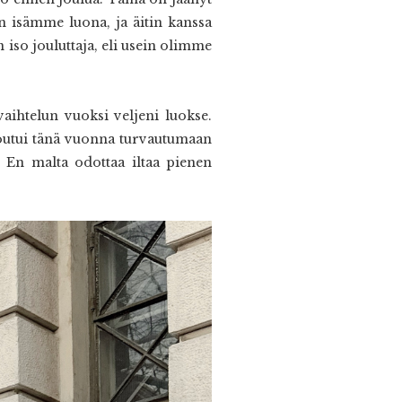
un isämme luona, ja äitin kanssa
 iso jouluttaja, eli usein olimme
aihtelun vuoksi veljeni luokse.
joutui tänä vuonna turvautumaan
. En malta odottaa iltaa pienen