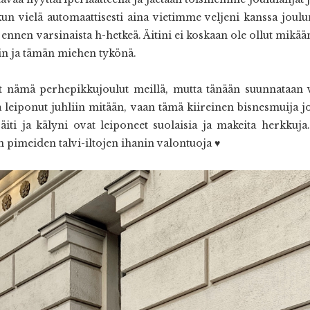
 kun vielä automaattisesti aina vietimme veljeni kanssa joul
ennen varsinaista h-hetkeä. Äitini ei koskaan ole ollut mikään
tin ja tämän miehen tykönä.
t nämä perhepikkujoulut meillä, mutta tänään suunnataan v
a leiponut juhliin mitään, vaan tämä kiireinen bisnesmuija 
iti ja kälyni ovat leiponeet suolaisia ja makeita herkkuja
 pimeiden talvi-iltojen ihanin valontuoja ♥