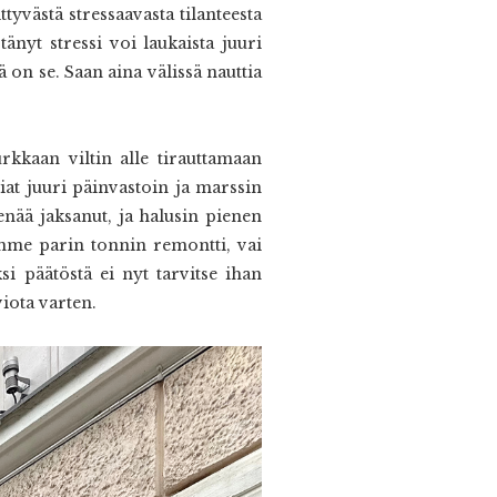
yvästä stressaavasta tilanteesta
änyt stressi voi laukaista juuri
 on se. Saan aina välissä nauttia
urkkaan viltin alle tirauttamaan
siat juuri päinvastoin ja marssin
enää jaksanut, ja halusin pienen
amme parin tonnin remontti, vai
i päätöstä ei nyt tarvitse ihan
viota varten.