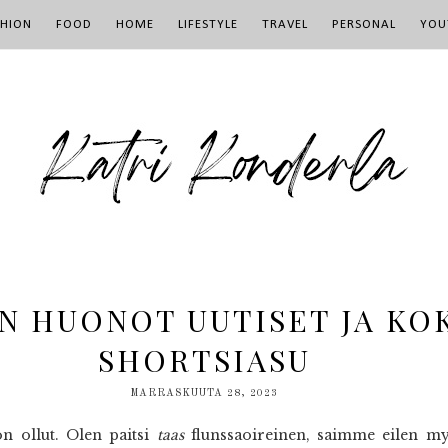
SHION
FOOD
HOME
LIFESTYLE
TRAVEL
PERSONAL
YOU
N HUONOT UUTISET JA K
SHORTSIASU
MARRASKUUTA 28, 2023
n ollut. Olen paitsi
taas
flunssaoireinen, saimme eilen myö