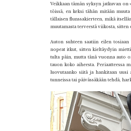
Veikkaan tämän syksyn jatkuvan on-off
töissä, en keksi tähän mitään muuta s
tällaisen flunssakierteen, mikä itsell
muutamasta terveestä viikosta, sitten 
Auton suhteen saatiin eilen tosiaan 
nopeat itkut, sitten kieltäydyin miet
tulta päin, mutta tänä vuonna auto o
tauon koko aiheesta. Periaatteessa 
luovutaanko siitä ja hankitaan uusi
tunneissa tai päivässäkään tehdä, hark