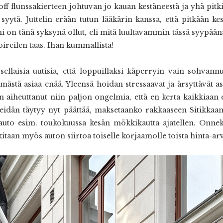
 flunssakierteen johtuvan jo kauan kestäneestä ja yhä pitkitt
yytä. Juttelin erään tutun lääkärin kanssa, että pitkään kest
äni on tänä syksynä ollut, eli mitä luultavammin tässä syypäänä
oireilen taas. Ihan kummallista!
sellaisia uutisia, että loppuillaksi käperryin vain sohvann
timästä asiaa enää. Yleensä hoidan stressaavat ja ärsyttävät a
n aiheuttanut niin paljon ongelmia, että en kerta kaikkiaan 
meidän täytyy nyt päättää, maksetaanko rakkaaseen Sitikka
 auto esim. toukokuussa kesän mökkikautta ajatellen. Onneks
itaan myös auton siirtoa toiselle korjaamolle toista hinta-ar