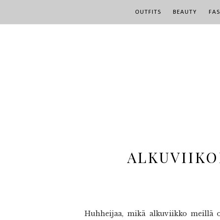
OUTFITS
BEAUTY
FA
ALKUVIIKO
Huhheijaa, mikä alkuviikko meillä o