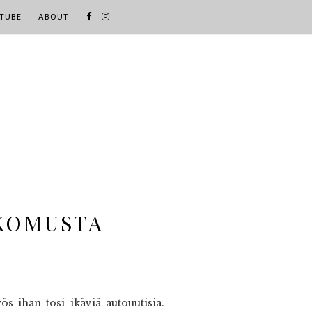
TUBE
ABOUT
OKOMUSTA
s ihan tosi ikäviä autouutisia.