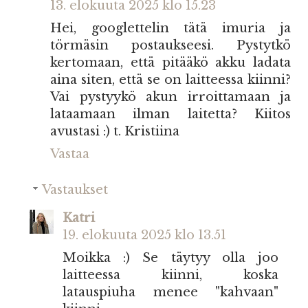
13. elokuuta 2025 klo 15.23
Hei, googlettelin tätä imuria ja
törmäsin postaukseesi. Pystytkö
kertomaan, että pitääkö akku ladata
aina siten, että se on laitteessa kiinni?
Vai pystyykö akun irroittamaan ja
lataamaan ilman laitetta? Kiitos
avustasi :) t. Kristiina
Vastaa
Vastaukset
Katri
19. elokuuta 2025 klo 13.51
Moikka :) Se täytyy olla joo
laitteessa kiinni, koska
latauspiuha menee "kahvaan"