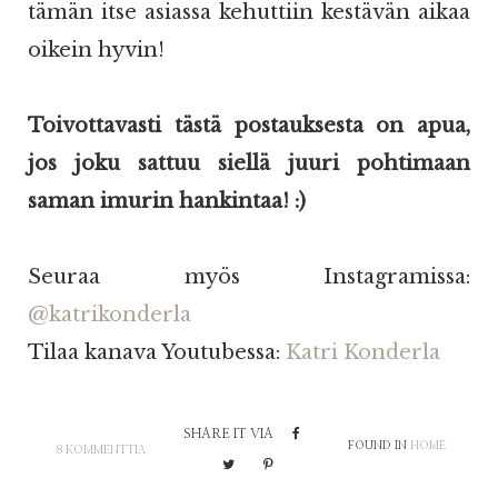
tämän itse asiassa kehuttiin kestävän aikaa
oikein hyvin!
Toivottavasti tästä postauksesta on apua,
jos joku sattuu siellä juuri pohtimaan
saman imurin hankintaa! :)
Seuraa myös Instagramissa:
@katrikonderla
Tilaa kanava Youtubessa:
Katri Konderla
SHARE IT VIA
FOUND IN
HOME
8 KOMMENTTIA