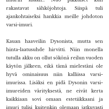
imurin sisään... Nuo pikkuiset kun
rakastavat sähköjohtoja. Siispä tuli
ajankohtaiseksi hankkia meille johdoton
varsi-imuri.
Kauan haaveilin Dysonista, mutta sen
hinta-laatusuhde hirvitti. Niin monella
tutulla akku on ollut sökönä reilun vuoden
käytön jälkeen, eikä tämä mielestäni ole
hyvä ominaisuus niin kalliissa varsi-
imurissa. Lisäksi en pidä Dysonin varsi-
imureiden värityksestä, ne eivät kerta
kaikkiaan sovi omaan estetiikkaani ja
imuri tulisi kuitenkin olemaan jatkuvasti