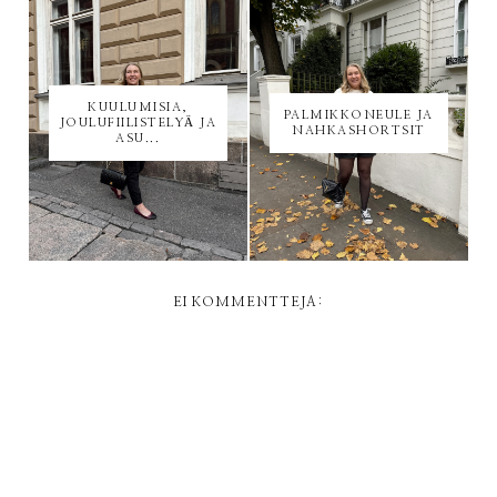
KUULUMISIA,
PALMIKKONEULE JA
JOULUFIILISTELYÄ JA
NAHKASHORTSIT
ASU...
EI KOMMENTTEJA: