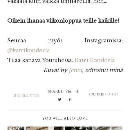
vakaata kuin vaikka tennareilla, heh...
Oikein ihanaa viikonloppua teille kaikille!
Seuraa myös Instagramissa:
@katrikonderla
Tilaa kanava Youtubessa:
Katri Konderla
Kuvat by
Jenni
, editointi minä
SHARE IT VIA
FOUND IN
OUTFITS
EI KOMMENTTEJA
YOU WILL ALSO LOVE