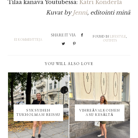
Tilaa kanava Youtubessa:
Katri Konderla
Kuvat by
Jenni
, editointi minä
SHARE IT VIA
FOUND IN
LIFESTYLE
,
EI KOMMENTTEJA
OUTFITS
YOU WILL ALSO LOVE
SYKSYINEN
VIHREÄVALKOINEN
TUKHOLMAN REISSU
ASU KESÄLTÄ