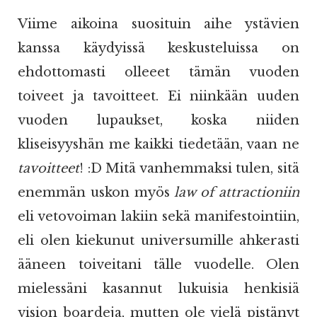
Viime aikoina suosituin aihe ystävien
kanssa käydyissä keskusteluissa on
ehdottomasti olleeet tämän vuoden
toiveet ja tavoitteet. Ei niinkään uuden
vuoden lupaukset, koska niiden
kliseisyyshän me kaikki tiedetään, vaan ne
tavoitteet
! :D Mitä vanhemmaksi tulen, sitä
enemmän uskon myös
law of attractioniin
eli vetovoiman lakiin sekä manifestointiin,
eli olen kiekunut universumille ahkerasti
ääneen toiveitani tälle vuodelle. Olen
mielessäni kasannut lukuisia henkisiä
vision boardeja, mutten ole vielä pistänyt