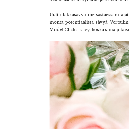
Uutta lakkasävyä metsästäessäni aja
monta potentiaalista sävyä! Vertaili
Model Clicks -sävy, koska siinä pitäis