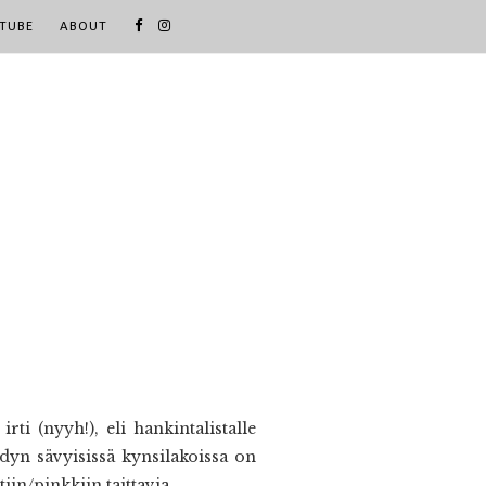
TUBE
ABOUT
i (nyyh!), eli hankintalistalle
ndyn sävyisissä kynsilakoissa on
iin/pinkkiin taittavia.