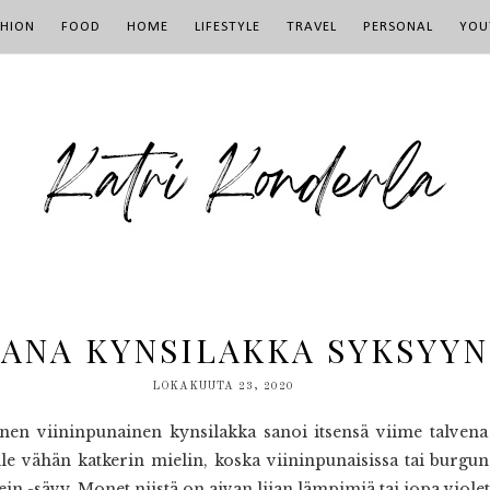
SHION
FOOD
HOME
LIFESTYLE
TRAVEL
PERSONAL
YOU
HANA KYNSILAKKA SYKSYYN
LOKAKUUTA 23, 2020
n viininpunainen kynsilakka sanoi itsensä viime talvena irt
elle vähän katkerin mielin, koska viininpunaisissa tai burgu
ein -sävy. Monet niistä on aivan liian lämpimiä tai jopa violett