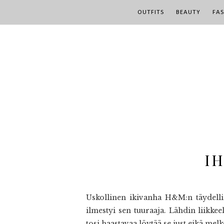
OUTFITS
BEAUTY
FA
I
Uskollinen ikivanha H&M:n täydelline
ilmestyi sen tuuraaja. Lähdin liikke
tosi haastavaa löytää se just eikä melk