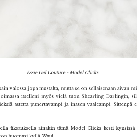
Essie Gel Couture - Model Clicks
sain valossa jopa mustalta, mutta se on sellaisenaan aivan m
roimassa itselleni myös vielä tuon Shearling Darlingin, sil
siä astetta punertavampi ja inasen vaaleampi. Sittenpä ei t
lla fiksauksella ainakin tämä Model Clicks kesti kynsissä si
on huomasi kyllä. Wau!