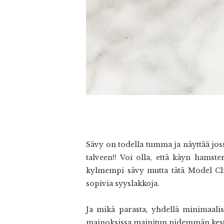
Sävy on todella tumma ja näyttää jos
talveen!! Voi olla, että käyn hamste
kylmempi sävy mutta tätä Model Click
sopivia syyslakkoja.
Ja mikä parasta, yhdellä minimaalise
mainoksissa mainitun pidemmän kest