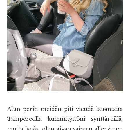
Alun perin meidän piti viettää lauantaita
Tampereella kummityttöni synttäreillä,
mutta koska olen aivan sairaan allerginen