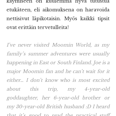
käymiseen on kuulemma hyvä tutustua
etukäteen, eli aikomuksena on haravoida
nettisivut läpikotaisin. Myös kaikki tipsit
ovat erittäin tervetulleita!
I’ve never visited Moomin World, as my
family’s summer adventures were usually
happening in East or South Finland. Joe is a
major Moomin fan and he can’t wait for it
either… I don’t know who is most excited
about this trip, my 4-year-old
goddaughter, her 6-year-old brother or
my 30-year-old British husband :D I heard
that it’s good to read the practical stuff