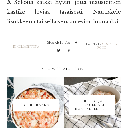
5.
Sekoita kaikki hyvin, jotta mausteinen
kastike leviää tasaisesti. Nautiskele
lisukkeena tai sellaisenaan esim. lounaaksi!
SHARE IT VIA
FOUND IN
COOKING
,
EI KOMMENTTEJA
FOOD
YOU WILL ALSO LOVE
HELPPO JA
LOHIPIIRAKKA
HERKULLINEN
KANTARELLIRIS...