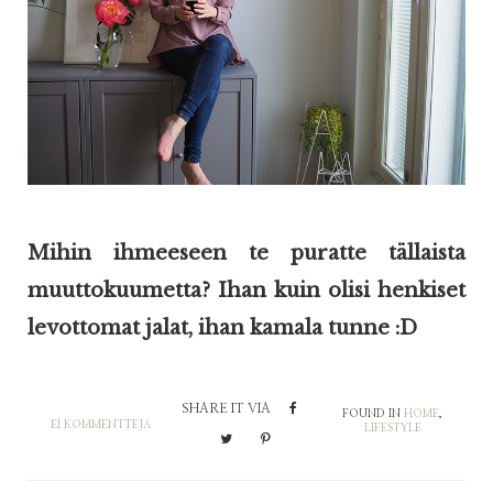
Mihin ihmeeseen te puratte tällaista
muuttokuumetta? Ihan kuin olisi henkiset
levottomat jalat, ihan kamala tunne :D
SHARE IT VIA
FOUND IN
HOME
,
EI KOMMENTTEJA
LIFESTYLE