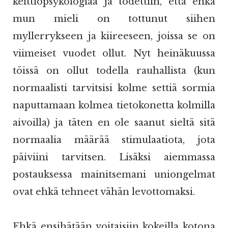
keittiöpsykologiaa ja todettiin, että ehkä
mun mieli on tottunut siihen
myllerrykseen ja kiireeseen, joissa se on
viimeiset vuodet ollut. Nyt heinäkuussa
töissä on ollut todella rauhallista (kun
normaalisti tarvitsisi kolme settiä sormia
naputtamaan kolmea tietokonetta kolmilla
aivoilla) ja täten en ole saanut sieltä sitä
normaalia määrää stimulaatiota, jota
päiviini tarvitsen. Lisäksi aiemmassa
postauksessa mainitsemani uniongelmat
ovat ehkä tehneet vähän levottomaksi.
Ehkä ensihätään voitaisiin kokeilla kotona