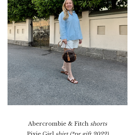
Abercrombie & Fitch
shorts
Pixie Girl
shirt (*pr gift 2022)