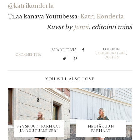
@katrikonderla
Tilaa kanava Youtubessa:
Katri Konderla
Kuvat by
Jenni
, editointi minä
FOUND IN
SHARE IT VIA
KUUKAUSIKATSAUS
,
2 KOMMENTTIA
OUTFITS
YOU WILL ALSO LOVE
SYYSKUUN PARHAAT
HEINÄKUUN
JA RUUTUBLEISERI
PARHAAT