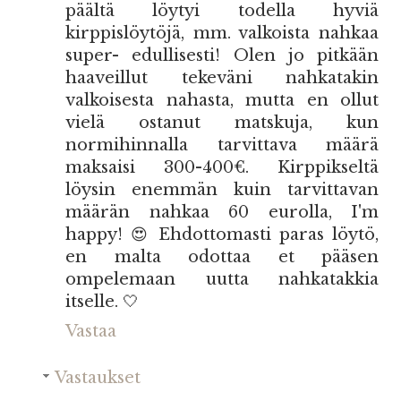
päältä löytyi todella hyviä
kirppislöytöjä, mm. valkoista nahkaa
super- edullisesti! Olen jo pitkään
haaveillut tekeväni nahkatakin
valkoisesta nahasta, mutta en ollut
vielä ostanut matskuja, kun
normihinnalla tarvittava määrä
maksaisi 300-400€. Kirppikseltä
löysin enemmän kuin tarvittavan
määrän nahkaa 60 eurolla, I'm
happy! 😍 Ehdottomasti paras löytö,
en malta odottaa et pääsen
ompelemaan uutta nahkatakkia
itselle. 🤍
Vastaa
Vastaukset