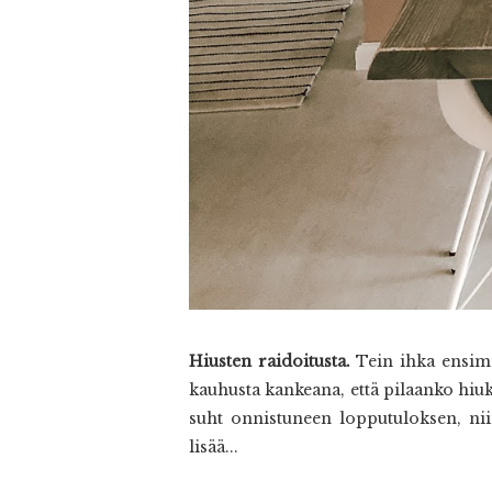
Hiusten raidoitusta.
Tein ihka ensimm
kauhusta kankeana, että pilaanko hiuks
suht onnistuneen lopputuloksen, niin
lisää...