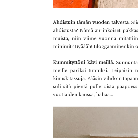
Ahdistuin tämän vuoden talvesta.
Si
ahdistusta? Nämä aurinkoiset pakkas
muista, niin viime vuonna mitatti
minimit? Byäääh! Bloggaaminenkin on
Kummityttöni kävi meillä.
Sunnuntai
meille pariksi tunniksi. Leipaisin 
kinuskitassuja. Pääsin vihdoin tapa
suli sitä pientä pulleroista paapoes
vuotiaiden kanssa, hahaa...