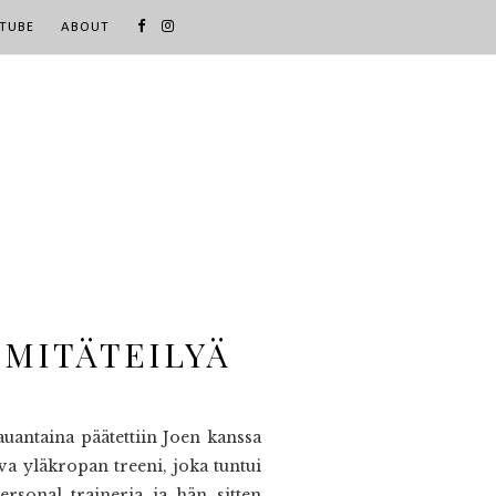
TUBE
ABOUT
MMITÄTEILYÄ
Lauantaina päätettiin Joen kanssa
ava yläkropan treeni, joka tuntui
rsonal traineria ja hän sitten