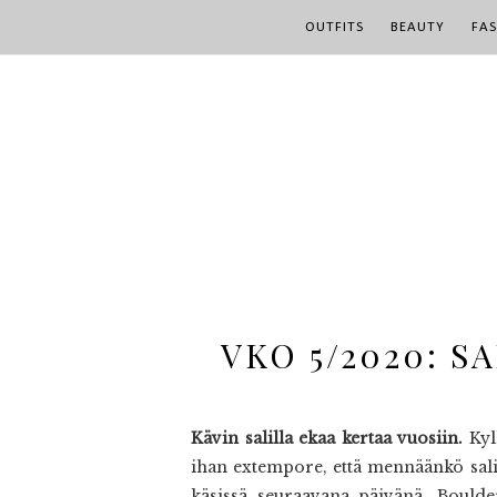
OUTFITS
BEAUTY
FA
VKO 5/2020: 
Kävin salilla ekaa kertaa vuosiin.
Kyll
ihan extempore, että mennäänkö salill
käsissä seuraavana päivänä. Boulder