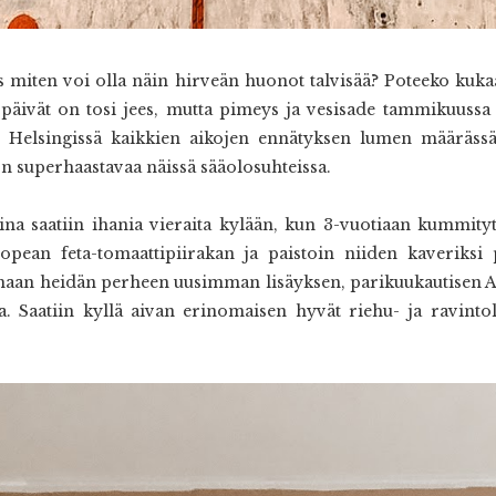
is miten voi olla näin hirveän huonot talvisää? Poteeko kukaa
päivät on tosi jees, mutta pimeys ja vesisade tammikuussa 
in Helsingissä kaikkien aikojen ennätyksen lumen määräs
 superhaastavaa näissä sääolosuhteissa.
na saatiin ihania vieraita kylään, kun 3-vuotiaan kummity
nopean feta-tomaattipiirakan ja paistoin niiden kaveriksi
amaan heidän perheen uusimman lisäyksen, parikuukautisen A
sa. Saatiin kyllä aivan erinomaisen hyvät riehu- ja ravintol