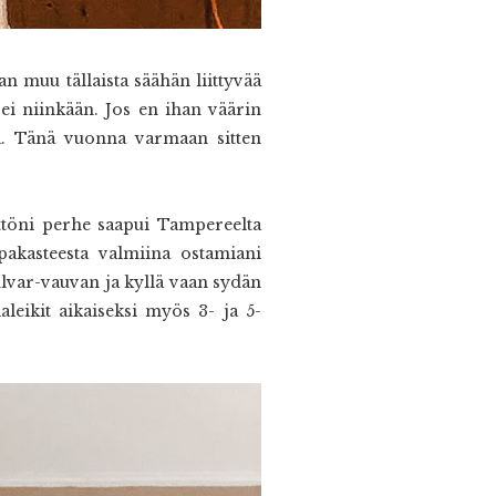
n muu tällaista säähän liittyvää
ei niinkään. Jos en ihan väärin
sä. Tänä vuonna varmaan sitten
ttöni perhe saapui Tampereelta
 pakasteesta valmiina ostamiani
lvar-vauvan ja kyllä vaan sydän
aleikit aikaiseksi myös 3- ja 5-