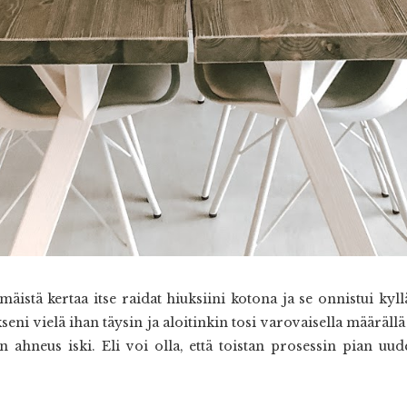
äistä kertaa itse raidat hiuksiini kotona ja se onnistui kyll
eni vielä ihan täysin ja aloitinkin tosi varovaisella määrällä 
 ahneus iski. Eli voi olla, että toistan prosessin pian uud