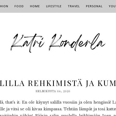
SHION
FOOD
HOME
LIFESTYLE
TRAVEL
PERSONAL
YOU
SALILLA REHKIMISTÄ JA KU
HELMIKUUTA 04, 2020
ä, that's it. En ole käynyt salilla vuosiin ja olen hengissä! 
e ja vitsi se oli kivaa kimpassa. Tehtiin lämpät ja tosi katt
oitiinkin vähän! Pääsin salin puolella leikkimään Joen pe