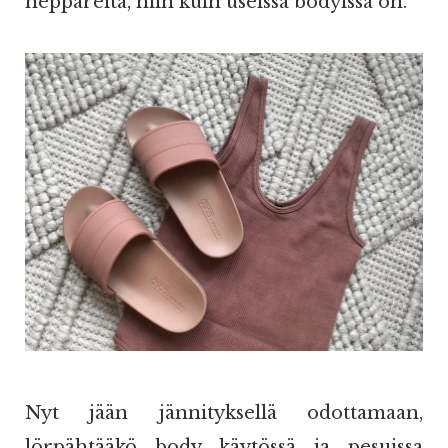
neppareita, niin kuin useissa bodyissa on.
Nyt jään jännityksellä odottamaan,
lörpähtääkö body käytössä ja pesuissa