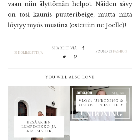
vaan niin älyttömän helpot. Näiden sävy
on tosi kaunis puuteribeige, mutta niitä
löytyy myös mustina (ostettiin ne Joelle)!
SHARE IT VIA
FOUND IN
FASHION
EI KOMMENTTEJA
YOU WILL ALSO LOVE
VLOG: UNBOXING &
OSTOSTEN ESITTELY
KESÄARJEN
LEMPIMEKKO JA
HERMESIN OR...