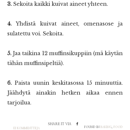
3.
Sekoita kaikki kuivat aineet yhteen.
4.
Yhdistä kuivat aineet, omenasose ja
sulatettu voi. Sekoita.
5.
Jaa taikina 12 muffinsikuppiin (mä käytän
tähän muffinsipeltiä).
6.
Paista uunin keskitasossa 15 minuuttia.
Jäähdytä ainakin hetken aikaa ennen
tarjoilua.
SHARE IT VIA
FOUND IN
BAKING
,
FOOD
EI KOMMENTTEJA