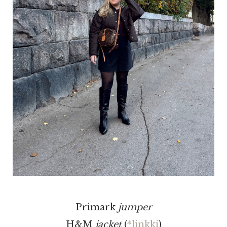
Primark
jumper
H&M
jacket
(
*linkki
)