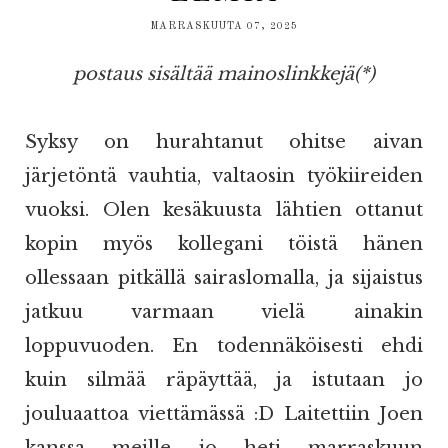
MARRASKUUTA 07, 2025
postaus sisältää mainoslinkkejä(*)
Syksy on hurahtanut ohitse aivan
järjetöntä vauhtia, valtaosin työkiireiden
vuoksi. Olen kesäkuusta lähtien ottanut
kopin myös kollegani töistä hänen
ollessaan pitkällä sairaslomalla, ja sijaistus
jatkuu varmaan vielä ainakin
loppuvuoden. En todennäköisesti ehdi
kuin silmää räpäyttää, ja istutaan jo
jouluaattoa viettämässä :D Laitettiin Joen