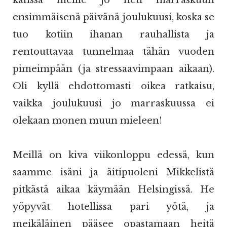
kanssa meille jo heti marraskuun
ensimmäisenä päivänä joulukuusi, koska se
tuo kotiin ihanan rauhallista ja
rentouttavaa tunnelmaa tähän vuoden
pimeimpään (ja stressaavimpaan aikaan).
Oli kyllä ehdottomasti oikea ratkaisu,
vaikka joulukuusi jo marraskuussa ei
olekaan monen muun mieleen!
Meillä on kiva viikonloppu edessä, kun
saamme isäni ja äitipuoleni Mikkelistä
pitkästä aikaa käymään Helsingissä. He
yöpyvät hotellissa pari yötä, ja
meikäläinen pääsee opastamaan heitä