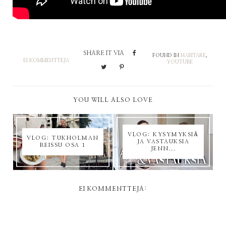
SHARE IT VIA
FOUND IN
HABITARE
,
EI KOMMENTTEJA
YOUTUBE
YOU WILL ALSO LOVE
VLOG: KYSYMYKSIÄ
VLOG: TUKHOLMAN
JA VASTAUKSIA
REISSU OSA 1
JENN...
EI KOMMENTTEJA: