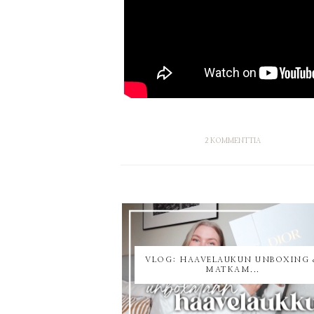
2 KOMMENTTIA
VLOG: HAAVELAUKUN UNBOXING 
MATKAM...