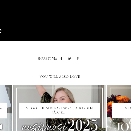
SHARE IT VIA
YOU WILL ALSO LOVE
&
VLOG: UUSIVUOSI 2025 JA KODIN
VL
JÄRJE...